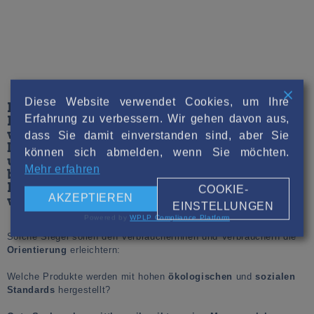
Diese Website verwendet Cookies, um Ihre
Es gibt eine Menge Siegel, die zur
Erfahrung zu verbessern. Wir gehen davon aus,
Kennzeichnung von Produkten eingesetzt
werden.
dass Sie damit einverstanden sind, aber Sie
Dadurch erfährt man ob Produkte
können sich abmelden, wenn Sie möchten.
umweltfreundlich produziert wurden und ob
Mehr erfahren
bei der
Produktion soziale Standards eingehalten
COOKIE-
AKZEPTIEREN
wurden.
EINSTELLUNGEN
Powered by
WPLP Compliance Platform
Solche Siegel sollen den Verbraucherinnen und Verbrauchern die
Orientierung
erleichtern:
Welche Produkte werden mit hohen
ökologischen
und
sozialen
Standards
hergestellt?