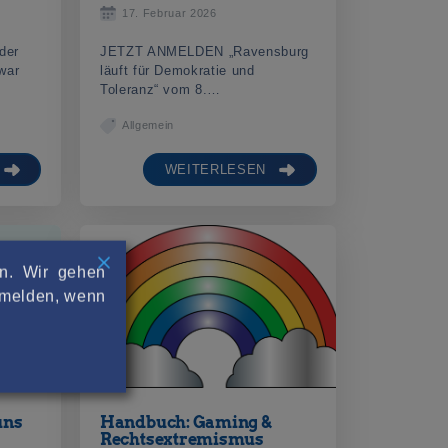
17. Februar 2026
 der
JETZT ANMELDEN „Ravensburg
war
läuft für Demokratie und
Toleranz“ vom 8.…
Allgemein
WEITERLESEN
rn. Wir gehen
abmelden, wenn
uns
Handbuch: Gaming &
Rechtsextremismus