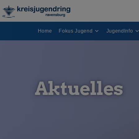
Home
Fokus Jugend
JugendInfo
Aktuelles