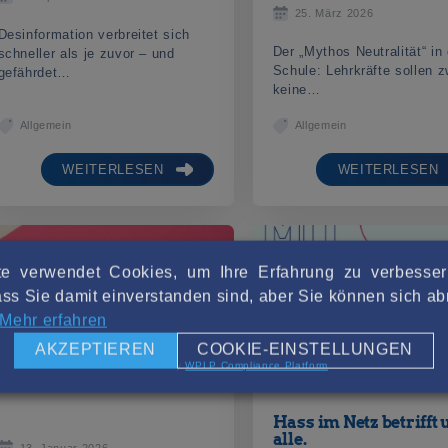
25. März 2026
Desinformation verbreitet sich
Der „Mythos Neutralität“ in
schneller als je zuvor – und
Schule: Lehrkräfte sollen z
gefährdet…
keine…
Allgemein
Allgemein
WEITERLESEN
WEITERLESEN
e verwendet Cookies, um Ihre Erfahrung zu verbesse
ss Sie damit einverstanden sind, aber Sie können sich 
Mehr erfahren
AKZEPTIEREN
COOKIE-EINSTELLUNGEN
Powered by
WPLP Compliance Platform
Hass im Netz betrifft 
alle.
13. Januar 2026