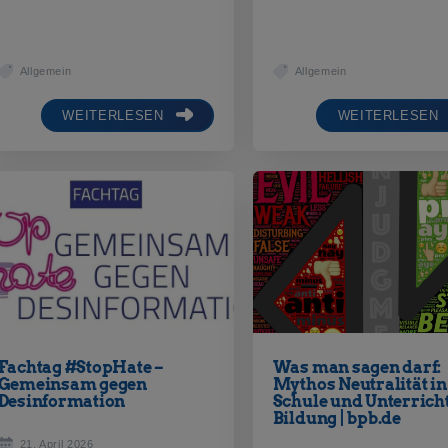
Allgemein
Allgemein
WEITERLESEN
WEITERLESEN
Fachtag #StopHate –
Was man sagen darf:
Gemeinsam gegen
Mythos Neutralität in
Desinformation
Schule und Unterricht
Bildung | bpb.de
21. April 2026