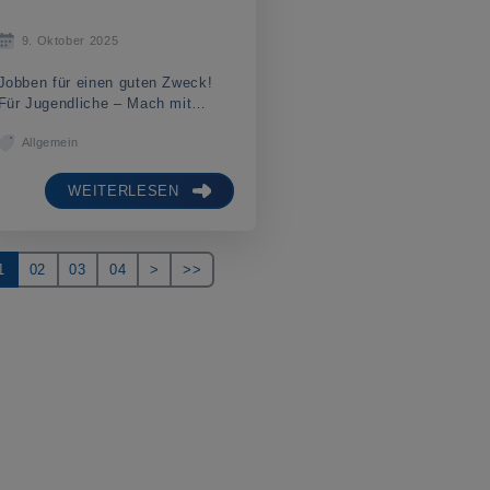
9. Oktober 2025
Jobben für einen guten Zweck!
Für Jugendliche – Mach mit…
Allgemein
WEITERLESEN
1
02
03
04
>
>>