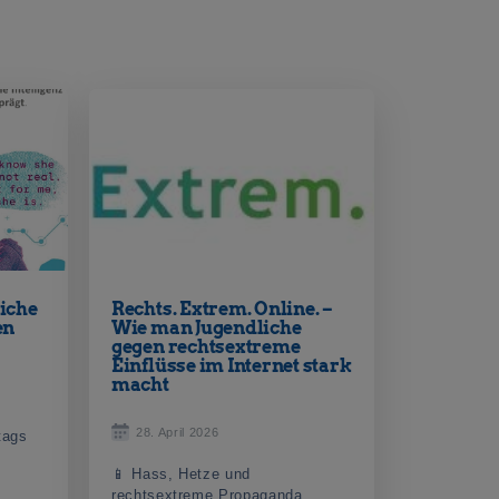
liche
Rechts. Extrem. Online. –
en
Wie man Jugendliche
gegen rechtsextreme
Einflüsse im Internet stark
macht
28. April 2026
ltags
📱 Hass, Hetze und
rechtsextreme Propaganda