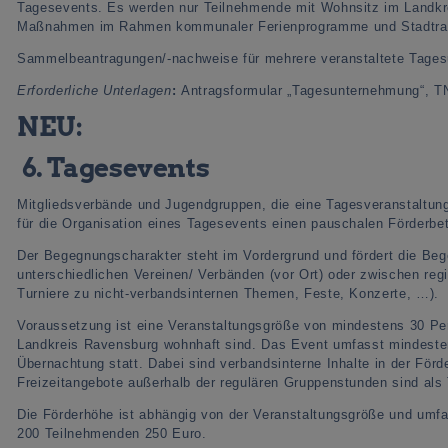
Tagesevents. Es werden nur Teilnehmende mit Wohnsitz im Landk
Maßnahmen im Rahmen kommunaler Ferienprogramme und Stadtra
Sammelbeantragungen/-nachweise für mehrere veranstaltete Tages
Erforderliche Unterlagen
:
Antragsformular „Tagesunternehmung“, TN-
NEU:
6. Tagesevents
Mitgliedsverbände und Jugendgruppen, die eine Tagesveranstaltun
für die Organisation eines Tagesevents einen pauschalen Förderbe
Der Begegnungscharakter steht im Vordergrund und fördert die B
unterschiedlichen Vereinen/ Verbänden (vor Ort) oder zwischen reg
Turniere zu nicht-verbandsinternen Themen, Feste, Konzerte, …).
Voraussetzung ist eine Veranstaltungsgröße von mindestens 30 Per
Landkreis Ravensburg wohnhaft sind. Das Event umfasst mindest
Übernachtung statt. Dabei sind verbandsinterne Inhalte in der Fö
Freizeitangebote außerhalb der regulären Gruppenstunden sind al
Die Förderhöhe ist abhängig von der Veranstaltungsgröße und umf
200 Teilnehmenden 250 Euro.