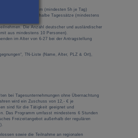
ns 2 Tagen Programm (mindesten 5h je Tag)
em dritten Tag sind halbe Tagessätze (mindestens
ilnehmen. Die Anzahl deutscher und ausländischer
omit aus mindestens 10 Personen).
nden im Alter von 6-27 bei der Antragstellung
gegnungen“, TN-Liste (Name, Alter, PLZ & Ort),
äften bei Tagesunternehmungen ohne Übernachtung
hren wird ein Zuschuss von 12,- € je
n sind für die Tätigkeit geeignet und
onen. Das Programm umfasst mindestens 6 Stunden
sches Freizeitangebot außerhalb der regulären
).
hlossen sowie die Teilnahme an regionalen