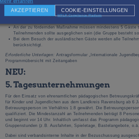
Mehr erfahren
Die Maßnahme wird während der gesamten Dauer mit mindeste
AKZEPTIEREN
COOKIE-EINSTELLUNGEN
gemeinsam mit ausländischen Jugendlichen durchgeführt. Ab d
Powered by
WPLP Compliance Platform
2,5 Stunden Programm) möglich.
An der zu fördernden Maßnahme müssen mindestens 5 Gäste te
Teilnehmenden sollte ausgeglichen sein (die Gruppe besteht s
Bei dem Besuch der ausländischen Gäste werden alle Teilnehme
berücksichtigt.
Erforderliche Unterlagen:
Antragsformular „Internationale Jugendbe
Programmübersicht mit Zeitangaben
NEU:
5. Tagesunternehmungen
Für den Einsatz von ehrenamtlichen pädagogischen Betreuungskr
für Kinder und Jugendlichen aus dem Landkreis Ravensburg ab 6 Ja
Betreuungsperson im Verhältnis 1:8 gewährt. Die Betreuungspersone
qualifiziert. Die Mindestanzahl an Teilnehmenden beträgt 8 Pers
und beginnt vor 14 Uhr. Inhaltlich umfasst das Programm pädagogi
Gruppenstunden (z.B. Ausfahrten, Spieletage, Bastelangebote, o.ä.
Dabei sind verbandsinterne Inhalte in der Bezuschussung ausgesc