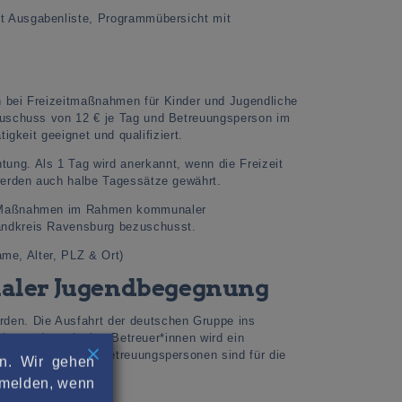
t Ausgabenliste, Programmübersicht mit
 bei Freizeitmaßnahmen für Kinder und Jugendliche
Zuschuss von 12 € je Tag und Betreuungsperson im
igkeit geeignet und qualifiziert.
ng. Als 1 Tag wird anerkannt, wenn die Freizeit
werden auch halbe Tagessätze gewährt.
d Maßnahmen im Rahmen kommunaler
andkreis Ravensburg bezuschusst.
ame, Alter, PLZ & Ort)
onaler Jugendbegegnung
den. Die Ausfahrt der deutschen Gruppe ins
cher pädagogischer Betreuer*innen wird ein
1:5 gewährt. Die Betreuungspersonen sind für die
rn. Wir gehen
abmelden, wenn