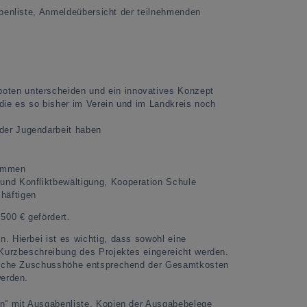
benliste, Anmeldeübersicht der teilnehmenden
boten unterscheiden und ein innovatives Konzept
die es so bisher im Verein und im Landkreis noch
 der Jugendarbeit haben
tammen
 und Konfliktbewältigung, Kooperation Schule
häftigen
500 € gefördert.
. Hierbei ist es wichtig, dass sowohl eine
 Kurzbeschreibung des Projektes eingereicht werden.
hliche Zuschusshöhe entsprechend der Gesamtkosten
werden.
n“ mit Ausgabenliste, Kopien der Ausgabebelege