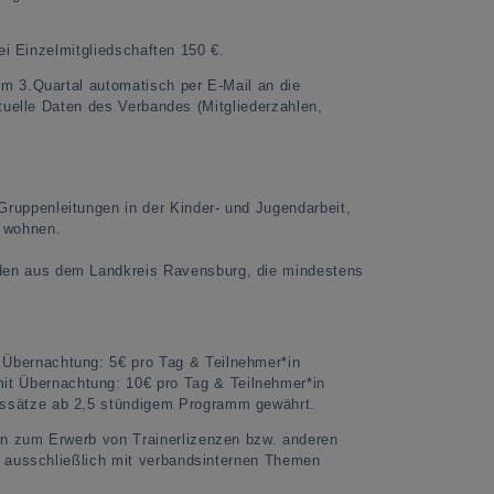
ei Einzelmitgliedschaften 150 €.
m 3.Quartal automatisch per E-Mail an die
tuelle Daten des Verbandes (Mitgliederzahlen,
ruppenleitungen in der Kinder- und Jugendarbeit,
g wohnen.
den aus dem Landkreis Ravensburg, die mindestens
Übernachtung: 5€ pro Tag & Teilnehmer*in
t Übernachtung: 10€ pro Tag & Teilnehmer*in
essätze ab 2,5 stündigem Programm gewährt.
n zum Erwerb von Trainerlizenzen bzw. anderen
h ausschließlich mit verbandsinternen Themen