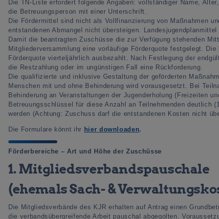
Die TN-Liste erfordert folgende Angaben: vollständiger Name, Alter,
die Betreuungsperson mit einer Unterschrift.
Die Fördermittel sind nicht als Vollfinanzierung von Maßnahmen 
entstandenen Abmangel nicht übersteigen. Landesjugendplanmittel 
Damit die beantragten Zuschüsse die zur Verfügung stehenden Mitte
Mitgliederversammlung eine vorläufige Förderquote festgelegt. Die
Förderquote vierteljährlich ausbezahlt. Nach Festlegung der endgül
die Restzahlung oder im ungünstigen Fall eine Rückforderung.
Die qualifizierte und inklusive Gestaltung der geförderten Maßnah
Menschen mit und ohne Behinderung wird vorausgesetzt. Bei Teiln
Behinderung an Veranstaltungen der Jugenderholung (Freizeiten un
Betreuungsschlüssel für diese Anzahl an Teilnehmenden deutlich (1:
werden (Achtung: Zuschuss darf die entstandenen Kosten nicht übe
Die Formulare könnt ihr
hier downloaden
.
Förderbereiche – Art und Höhe der Zuschüsse
1. Mitgliedsverbandspauschale
(ehemals Sach- & Verwaltungsko
Die Mitgliedsverbände des KJR erhalten auf Antrag einen Grundbet
die verbandsübergreifende Arbeit pauschal abgegolten. Voraussetz