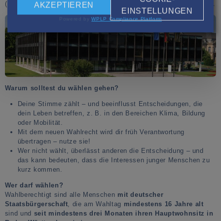
(Direktkandidat*in), die andere einer Partei über deren Landesliste.
AKZEPTIEREN
EINSTELLUNGEN
Powered by
WPLP Compliance Platform
Warum solltest du wählen gehen?
Deine Stimme zählt – und beeinflusst Entscheidungen, die
dein Leben betreffen, z. B. in den Bereichen Klima, Bildung
oder Mobilität.
Mit dem neuen Wahlrecht wird dir früh Verantwortung
übertragen – nutze sie!
Wer nicht wählt, überlässt anderen die Entscheidung – und
das kann bedeuten, dass die Interessen junger Menschen zu
kurz kommen.
Wer darf wählen?
Wahlberechtigt sind alle Menschen
mit deutscher
Staatsbürgerschaft
, die am Wahltag
mindestens 16 Jahre alt
sind und
seit mindestens drei Monaten ihren Hauptwohnsitz in