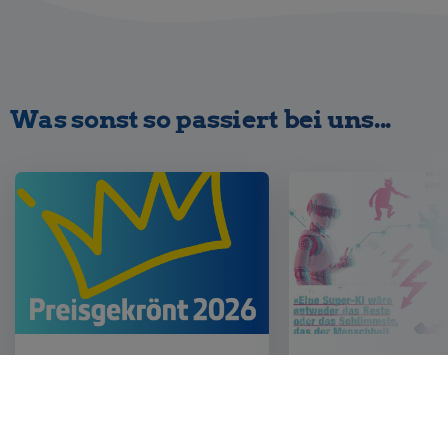
Was sonst so passiert bei uns...
PREISGEKRÖNT 2026
KI and me. Wie k
Intelligenz unser
prägt.
27. April 2026
29. April 2026