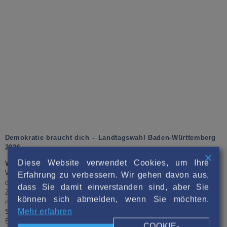
Demokratie braucht dich – Landtagswahl Baden-Württemberg
2026
Diese Website verwendet Cookies, um Ihre
Wusstest du schon?
Am
8. März 2026
kannst du in Baden-
Württemberg mitentscheiden, wer künftig im Landtag sitzt – und
Erfahrung zu verbessern. Wir gehen davon aus,
das schon ab
16 Jahren
!
dass Sie damit einverstanden sind, aber Sie
Zum ersten Mal gilt: Du darfst wählen, wenn du am Wahltag
können sich abmelden, wenn Sie möchten.
mindestens 16 Jahre alt bist. Außerdem bekommst du
zwei
Mehr erfahren
Stimmen
:
Eine gibst du einer Person in deinem Wahlkreis
COOKIE-