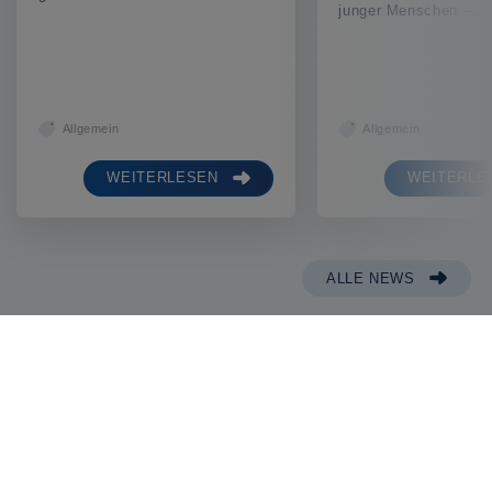
junger Menschen –…
Allgemein
Allgemein
WEITERLESEN
WEITERLE
ALLE NEWS