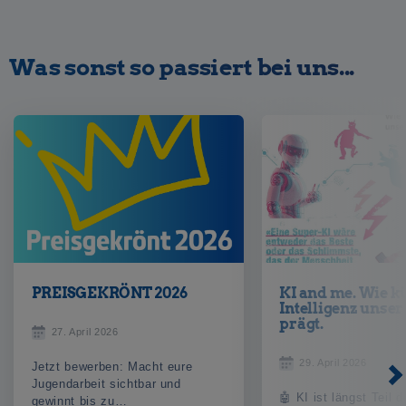
Was sonst so passiert bei uns...
PREISGEKRÖNT 2026
KI and me. Wie k
Intelligenz unser
prägt.
27. April 2026
29. April 2026
Jetzt bewerben: Macht eure
Jugendarbeit sichtbar und
🤖 KI ist längst Teil d
gewinnt bis zu…