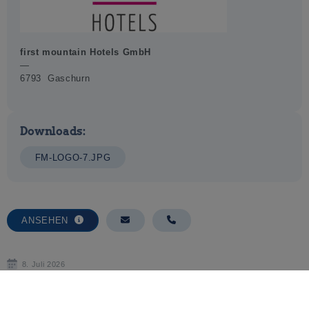
first mountain Hotels GmbH
—
6793 Gaschurn
Downloads:
FM-LOGO-7.JPG
ANSEHEN
8. Juli 2026
ZUR JOBBÖRSE