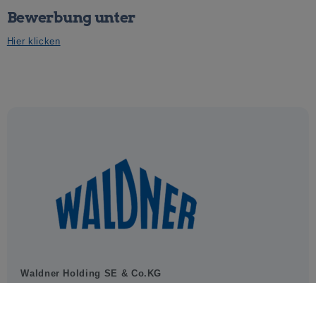
Bewerbung unter
Hier klicken
Waldner Holding SE & Co.KG
—
88239 Wangen im Allgäu