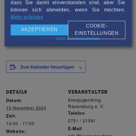
dass Sie damit einverstanden sind, aber Sie
11.11.2024
können sich abmelden, wenn Sie möchten.
Mehr erfahren
COOKIE-
Teilnehmer: 11 / 30
AKZEPTIEREN
EINSTELLUNGEN
Powered by
WPLP Compliance Platform
Anmeldungen sind für diese Veranstaltung geschlossen
Zum Kalender hinzufügen
DETAILS
VERANSTALTER
Kreisjugendring
Datum:
Ravensburg e. V.
15 November 2024
Telefon
Zeit:
0751 / 21081
14:00 - 17:00
E-Mail
Website: