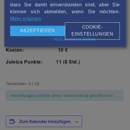
dass Sie damit einverstanden sind, aber Sie
Zielgruppe:
Jugendleiter*innen zur
können sich abmelden, wenn Sie möchten.
Verlängerung,
Auffüllen von fehlenden
Mehr erfahren
Teilpunkten zur Juleica
COOKIE-
AKZEPTIEREN
EINSTELLUNGEN
Referentin:
Katharina Wagner
Powered by
WPLP Compliance Platform
Kosten:
10 €
Juleica Punkte:
11 (8 Std.)
Teilnehmer: 0 / 16
Anmeldungen sind für diese Veranstaltung geschlossen
Zum Kalender hinzufügen