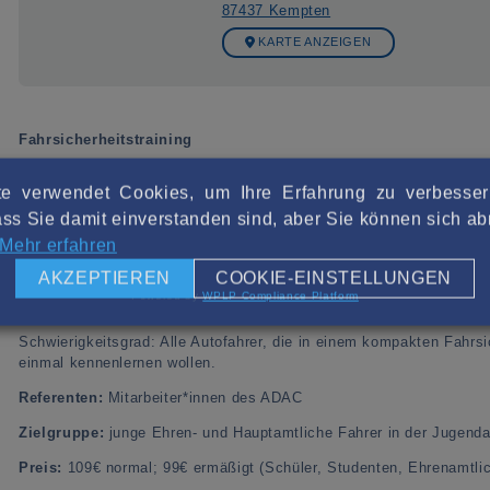
87437 Kempten
KARTE ANZEIGEN
Fahrsicherheitstraining
Sicher unterwegs mit PKW und/oder Kleinbus
e verwendet Cookies, um Ihre Erfahrung zu verbesse
Bei diesem kompakten Fahrsicherheitstraining erfahren die Teilneh
ss Sie damit einverstanden sind, aber Sie können sich 
rascher erkennen und richtig darauf reagieren.
Mehr erfahren
Das Halbtages-Training ist der richtige Einstieg für alle, die sich 
AKZEPTIEREN
COOKIE-EINSTELLUNGEN
Erfahrene Trainer vermitteln die wesentlichen Elemente und Theme
Powered by
WPLP Compliance Platform
mit eingängigen praktischen Tipps. Die erfahrenen ADAC Trainer si
Schwierigkeitsgrad: Alle Autofahrer, die in einem kompakten Fahrsi
einmal kennenlernen wollen.
Referenten:
Mitarbeiter*innen des ADAC
Zielgruppe:
junge Ehren- und Hauptamtliche Fahrer in der Jugenda
Preis:
109€ normal; 99€ ermäßigt (Schüler, Studenten, Ehrenamtli