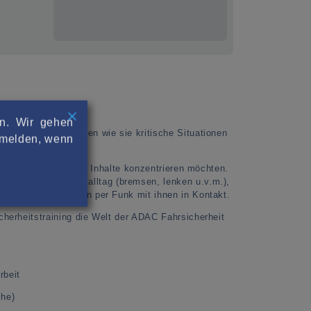
rn. Wir gehen
mer in kurzen Modulen wie sie kritische Situationen
abmelden, wenn
auf die grundlegenden Inhalte konzentrieren möchten.
n aus dem Verkehrsalltag (bremsen, lenken u.v.m.),
nd bei allen Übungen per Funk mit ihnen in Kontakt.
cherheitstraining die Welt der ADAC Fahrsicherheit
rbeit
che)