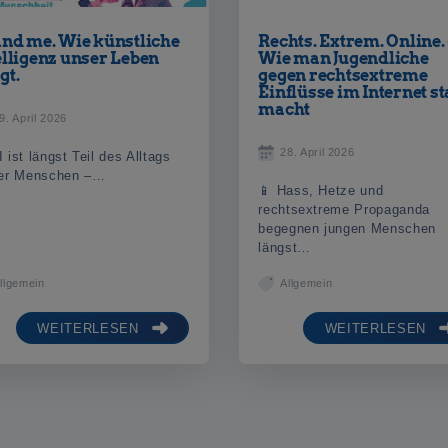
and me. Wie künstliche
Rechts. Extrem. Online.
elligenz unser Leben
Wie man Jugendliche
gt.
gegen rechtsextreme
Einflüsse im Internet s
macht
9. April 2026
28. April 2026
I ist längst Teil des Alltags
ger Menschen –…
📱 Hass, Hetze und
rechtsextreme Propaganda
begegnen jungen Menschen
längst…
llgemein
Allgemein
WEITERLESEN
WEITERLESEN