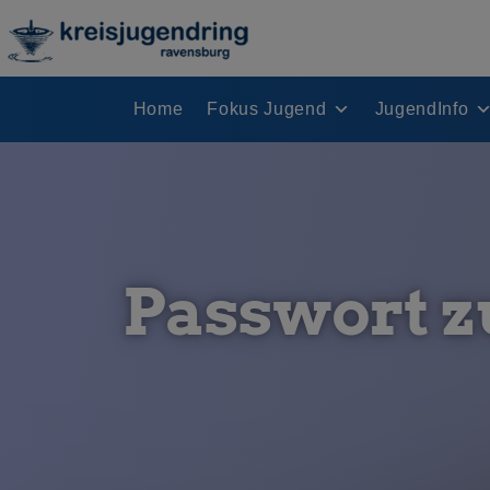
Home
Fokus Jugend
JugendInfo
Passwort z