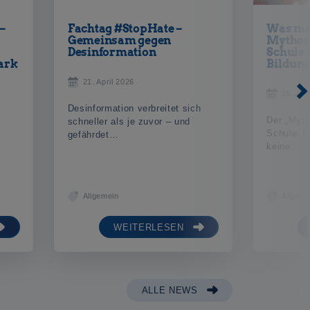
 –
Fachtag #StopHate –
Was man
Gemeinsam gegen
Mythos 
Desinformation
Schule 
tark
Bildung
21. April 2026
25. Mä
Desinformation verbreitet sich
Der „Mytho
schneller als je zuvor – und
Schule: L
gefährdet…
keine…
Allgemein
Allgeme
WEITERLESEN
ALLE NEWS