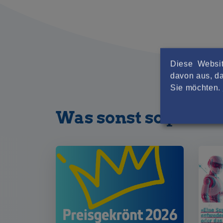
Diese Websit
davon aus, da
Sie möchten.
Was sonst so passier