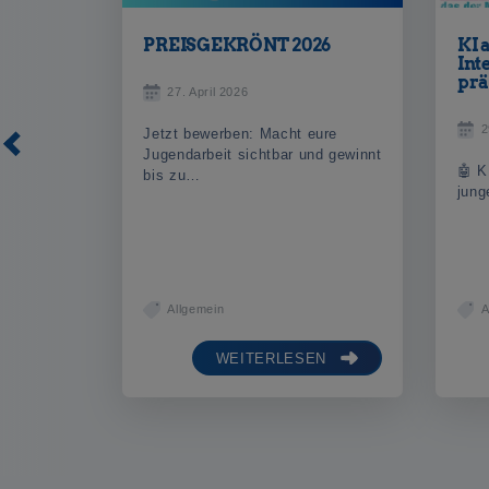
PREISGEKRÖNT 2026
KI 
Int
prä
27. April 2026
2
Jetzt bewerben: Macht eure
Jugendarbeit sichtbar und gewinnt
🤖 K
bis zu…
jun
Allgemein
A
WEITERLESEN